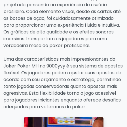
projetada pensando na experiência do usuário
brasileiro. Cada elemento visual, desde as cartas até
os botões de ação, foi cuidadosamente otimizado
para proporcionar uma experiência fluida e intuitiva.
Os gráficos de alta qualidade e os efeitos sonoros
imersivos transportam os jogadores para uma
verdadeira mesa de poker profissional.
Uma das características mais impressionantes do
Joker Poker MH no 9000yyy é seu sistema de apostas
flexível. Os jogadores podem ajustar suas apostas de
acordo com seu orçamento e estratégia, permitindo
tanto jogadas conservadoras quanto apostas mais
agressivas. Esta flexibilidade torna o jogo acessível
para jogadores iniciantes enquanto oferece desafios
adequados para veteranos do poker.