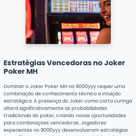
Estratégias Vencedoras no Joker
Poker MH
Dominar o Joker Poker MH no 9000yyy requer uma
combinação de conhecimento técnico e intuição
estratégica. A presença do Joker como carta curinga
altera significativamente as probabilidades
tradicionais do poker, criando novas oportunidades
para combinações vencedoras. Jogadores
experientes no 9000yyy desenvolveram estratégias