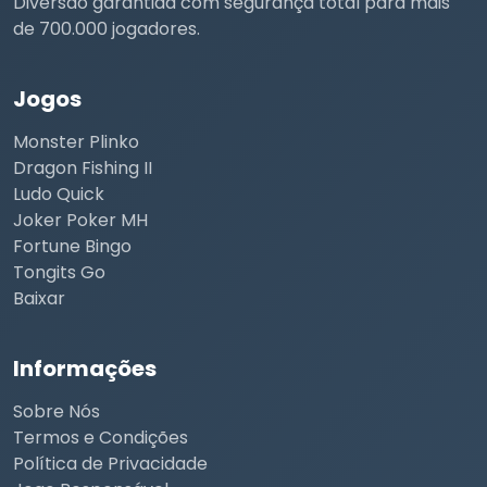
Diversão garantida com segurança total para mais
de 700.000 jogadores.
Jogos
Monster Plinko
Dragon Fishing II
Ludo Quick
Joker Poker MH
Fortune Bingo
Tongits Go
Baixar
Informações
Sobre Nós
Termos e Condições
Política de Privacidade